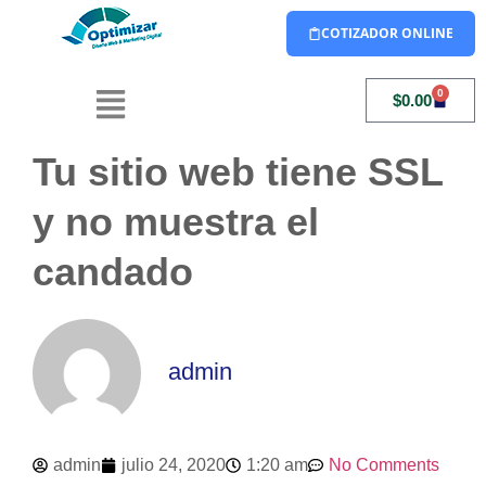
COTIZADOR ONLINE
0
$
0.00
Tu sitio web tiene SSL
y no muestra el
candado
admin
admin
julio 24, 2020
1:20 am
No Comments