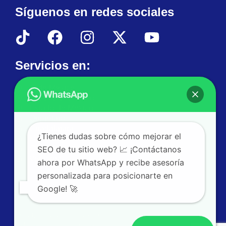
Síguenos en redes sociales
Servicios en:
Todo México
Ciudad de México
Estado de México
Querétaro
Guadalajara
¿Tienes dudas sobre cómo mejorar el
Monterrey
Cancún
SEO de tu sitio web? 📈 ¡Contáctanos
Veracruz
ahora por WhatsApp y recibe asesoría
personalizada para posicionarte en
Google! 🚀
Copyright © 2026 Optimizar.mx | Powered by Optimizar.mx
Todos los derechos reservados.