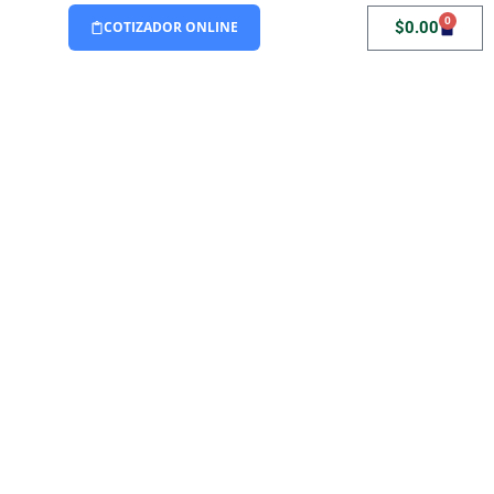
0
$
0.00
COTIZADOR ONLINE