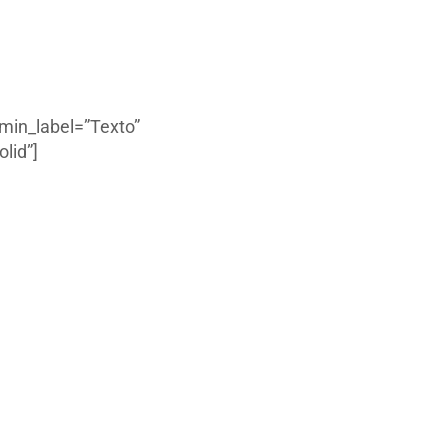
min_label=”Texto”
lid”]