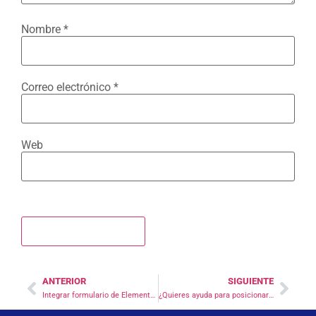
Nombre
*
Correo electrónico
*
Web
ANTERIOR
SIGUIENTE
Integrar formulario de Elementor a servicios de Mail Marketing por medio de un Optin
¿Quieres ayuda para posicionar tu página o sitio web?