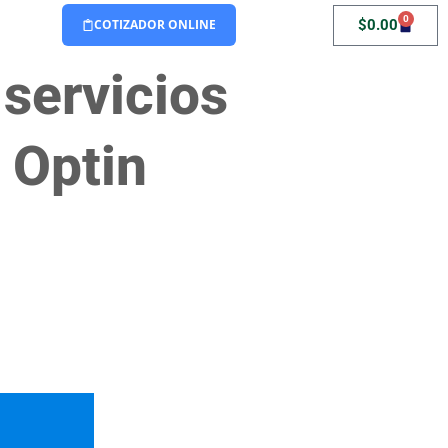
0
$
0.00
COTIZADOR ONLINE
 servicios
 Optin