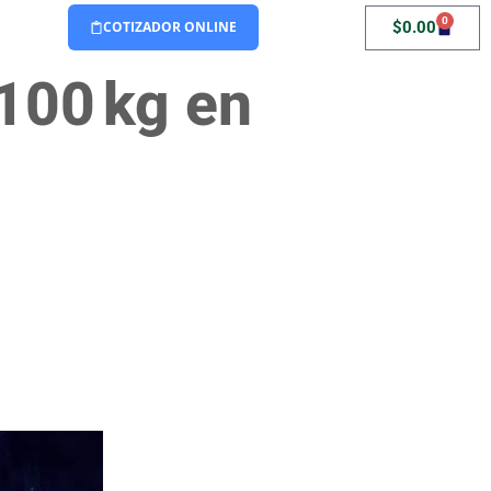
0
$
0.00
COTIZADOR ONLINE
100 kg en