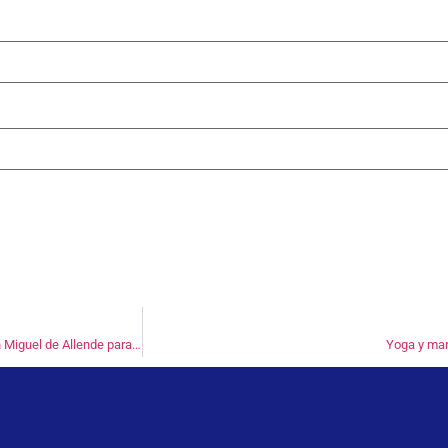
¿Tu marca es un destino mágico o un lugar olvidado? 3 claves de San Miguel de Allende para hacer brillar tu negocio
Yoga y mark