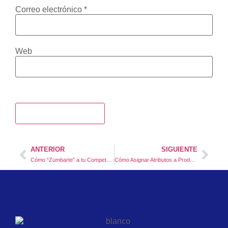
Correo electrónico
*
Web
ANTERIOR
SIGUIENTE
Cómo “Zumbarte” a tu Competencia en el Mundo Digital: 3 tips
Cómo Asignar Atributos a Productos en WooCommerce: Guía Práctica Paso a Paso