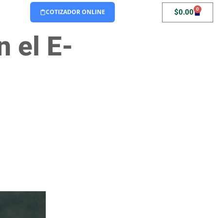
0
$
0.00
COTIZADOR ONLINE
n el E-