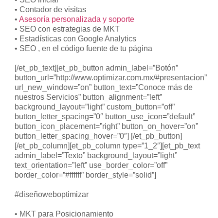
• Contador de visitas
•
Asesoría personalizada y soporte
• SEO con estrategias de MKT
• Estadísticas con Google Analytics
• SEO , en el código fuente de tu página
[/et_pb_text][et_pb_button admin_label=”Botón”
button_url=”http://www.optimizar.com.mx/#presentacion”
url_new_window=”on” button_text=”Conoce más de
nuestros Servicios” button_alignment=”left”
background_layout=”light” custom_button=”off”
button_letter_spacing=”0″ button_use_icon=”default”
button_icon_placement=”right” button_on_hover=”on”
button_letter_spacing_hover=”0″] [/et_pb_button]
[/et_pb_column][et_pb_column type=”1_2″][et_pb_text
admin_label=”Texto” background_layout=”light”
text_orientation=”left” use_border_color=”off”
border_color=”#ffffff” border_style=”solid”]
#diseñoweboptimizar
• MKT para Posicionamiento