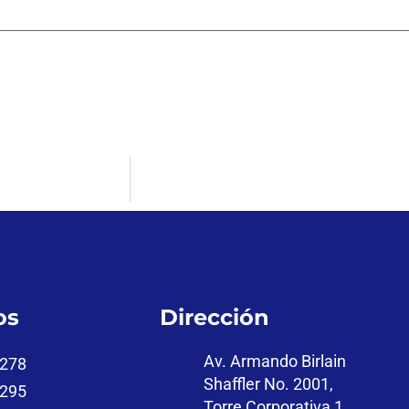
os
Dirección
Av. Armando Birlain
7278
Shaffler No. 2001,
2295
Torre Corporativa 1,