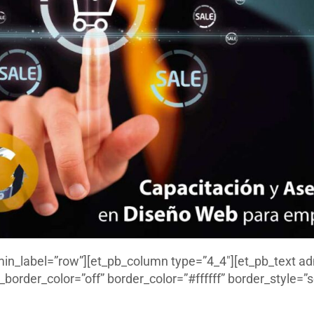
min_label=”row”][et_pb_column type=”4_4″][et_pb_text ad
border_color=”off” border_color=”#ffffff” border_style=”so