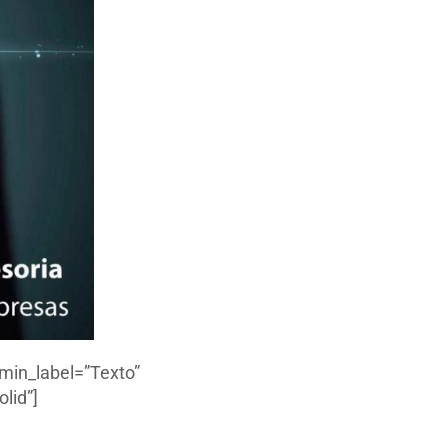
min_label=”Texto”
lid”]