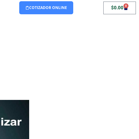
0
$
0.00
COTIZADOR ONLINE