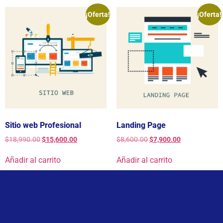
¡Oferta!
¡Oferta!
Sitio web Profesional
Landing Page
$
18,990.00
$
15,600.00
$
8,600.00
$
7,900.00
Añadir al carrito
Añadir al carrito