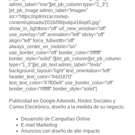
admin_label=”row”][et_pb_column type=”2_3″]
[et_pb_image admin_label=”Imagen”
src=”https://optimizar.mx/wp-
content/uploads/2016/08/pubjul16opt5.jpg”
show_in_lightbox=”off” url_new_window=”off”
use_overlay=”off” animation=”left” sticky=”off”
align=”left” force_fullwidth=”off”
always_center_on_mobile=”on”
use_border_color=”off” border_color=”#ffffff”
border_style=”solid” /][/et_pb_column][et_pb_column
type=”1_3″][et_pb_text admin_label=”Texto”
background_layout=”light” text_orientation=”left”
header_text_color=”#4d1870″
text_text_color=”#7f00e8″ use_border_color=”off”
border_color=”#ffffff” border_style=”solid”]
Publicidad en Google Adwords, Redes Sociales y
Correo Electrónico, diseño a la medida de su negocio.
Desarrollo de Campañas Online
E-mail Marketing
Anuncios con diseño de alto impacto