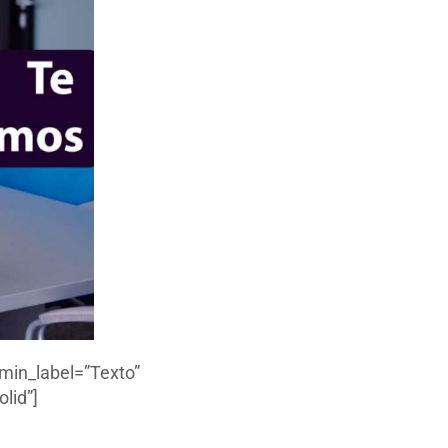
min_label=”Texto”
lid”]