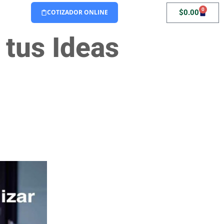
0
$
0.00
COTIZADOR ONLINE
 tus Ideas