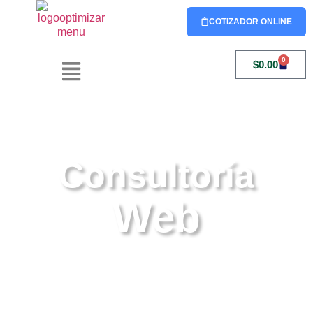
COTIZADOR ONLINE
0
$
0.00
Consultoría
Web