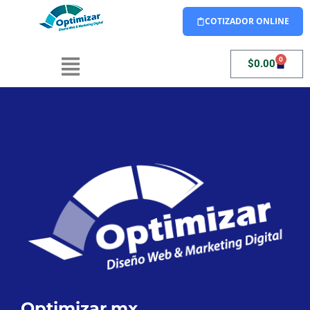
COTIZADOR ONLINE
0
$
0.00
Optimizar.mx